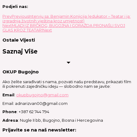
Podjeli nas:
Prev
Previous
Intervju sa: Benjamin Konjicija (edukator – Teatar i ja:
izgradnja životnih vještina kroz umjetnost)
Next
MLADI IZ BRČKOG, BUGOJNA I GORAŽDA PRONAŠLI SVOJ
GLAS KROZ TEATAR!
Next
Ostale Vijesti
Saznaj Više
OKUP Bugojno
Ako želite sarađivati s nama, pozvati našu predstavu, prikazati film
ili pokrenuti zajedničku ideju — slobodno nam se javite:
Email
:
okupbugojno@gmail.com
Email: adnarizvan00@gmail.com
Phone
: +387 62 744 794
Adresa
: Nugle II bb, Bugojno, Bosna i Hercegovina
Prijavite se na naš newsletter: