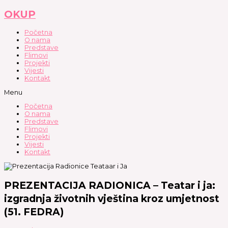
Skip
to
OKUP
content
Početna
O nama
Predstave
Flimovi
Projekti
Vijesti
Kontakt
Menu
Početna
O nama
Predstave
Flimovi
Projekti
Vijesti
Kontakt
PREZENTACIJA RADIONICA – Teatar i ja:
izgradnja životnih vještina kroz umjetnost
(51. FEDRA)