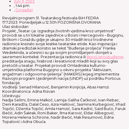
July 11, 2023
,
1:44 pm
,
Događaji
Revijalni program 51. Teatarskog festivala BiH FEDRA
17.7.2023. Ponedjeljak u 12:30h POZORIŠNA DVORANA
Ulaz slobodan
Projekt „Teatar i ja: izgradnja životnih vještina kroz umjetnost“
provodi se u tri lokalne zajednice u Bosni i Hercegovini – Bugojnu,
Brčkom i Goraždu gdje je ukupno 30 mladih kroz trodnevne
radionice kreiralo svoje kratke teatarske etide. Kao inspiracija i
dramski predložak koristio se tekst “Buđenje proljeća” Franka
Wedekinda, a učesnici su ga svojim promišljanjem donijeli u
savremeni kontekst. Prezentacija radionica ili
#proLjetnobuđenje
predstavlja snagu, hrabrost i kreativnost mladih koji su svoj glas
pretočili u teatar. Projekat provodi Omladinska kulturno-
umjetnička platforma Bugojno u okviru projekta “Aktivizam,
angažman i odgovorna rješenja” (MAKERS) kojeg implementira
Razvojni program Ujedinjenih nacija (UNDP) uz podršku Porticus
fondacije.
Voditelji: Senad Milanović, Benjamin Konjicija, Abas Hamzi.
Koordinatorica: Adna Rizvan
Učestvuju:
Nadja Selimi, Emina Malkoč, Lamija-Saliha Čačković, Ivan Rebac,
Deni Karadža, Dalal Ćeso, Azra Halilović, Jasmina Kurbegović, Irhad
Topčić, Dženita Topčić, Amila Hamzić, Sara Kadrić, Said Bučo, Faruk
Bečić, Adin Šakrak, Roni Baker, Ilma Karović, Eldar Alibegović,
Morena Helena Schirone, Nadir Bečić, Mak Resumović, Edna
Topalović i Adna Obuća.