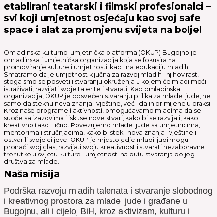
etablirani teatarski i filmski profesionalci –
svi koji umjetnost osjećaju kao svoj safe
space i alat za promjenu svijeta na bolje!
Omladinska kulturno-umjetnička platforma (OKUP) Bugojno je
omladinska i umjetnička organizacija koja se fokusira na
promoviranje kulture i umjetnosti, kao i na edukaciju mladih.
Smatramo da je umjetnost ključna za razvoj mladih i njihov rast,
stoga smo se posvetili stvaranju okruženja u kojem će mladi moći
istraživati, razvijati svoje talente i stvarati. Kao omladinska
organizacija, OKUP je posvećen stvaranju prilika za mlade ljude, ne
samo da steknu nova znanja i vještine, već i da ih primijene u praksi.
Kroz naše programe i aktivnosti, omogućavamo mladima da se
suoče sa izazovima i iskuse nove stvari, kako bi se razvijali, kako
kreativno tako i lično. Povezujemo mlade ljude sa umjetnicima,
mentorima i stručnjacima, kako bi stekli nova znanja i vještine i
ostvarili svoje ciljeve. OKUP je mjesto gdje mladi ljudi mogu
pronaći svoj glas, razvijati svoju kreativnost i stvarati nezaboravne
trenutke u svijetu kulture i umjetnosti na putu stvaranja boljeg
društva za mlade.
Naša misija
Podrška razvoju mladih talenata i stvaranje slobodnog
i kreativnog prostora za mlade ljude i građane u
Bugojnu, ali i cijeloj BiH, kroz aktivizam, kulturu i