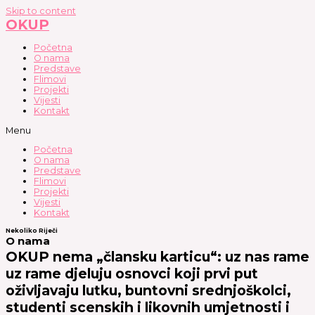
Skip to content
OKUP
Početna
O nama
Predstave
Flimovi
Projekti
Vijesti
Kontakt
Menu
Početna
O nama
Predstave
Flimovi
Projekti
Vijesti
Kontakt
Nekoliko Riječi
O nama
OKUP nema „člansku karticu“: uz nas rame
uz rame djeluju osnovci koji prvi put
oživljavaju lutku, buntovni srednjoškolci,
studenti scenskih i likovnih umjetnosti i