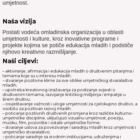
umjetnost.
Naša vizija
Postati vodeća omladinska organizacija u oblasti
umjetnosti i kulture, kroz inovativne programe i
projekte kojima se potiče edukacija mladih i podstiče
njihovo kreativno razmišljanje.
Naši ciljevi:
– aktiviranje, afirmacija i edukacija mladih o društvenim pitanjima i
temama koje su u interesu mladih;
– stvaranje pozitivne klime za sve oblike umjetničkog stvaralaštva
mladih;
– upotreba kreativnog izražavanja za podizanje svijesti o
društvenim temama, razvijanje kritičkog mišljenja i empatije u
širem društvu;
– osvještavanje važnosti i uloge umjetnosti za cjelokupno društvo, a
osobito za pozitivan razvoj mladih;
– poticanje pozitivnih društvenih promjena kroz različite kulturno-
umjetničke discipline, uključujući vizualnu umjetnost, poeziju,
muziku, film, pozorište i ostale umjetničke forme;
– stvaranje uslova za povezivanje i saradnju mladih kroz umjetnost i
umjetničko stvaralaštvo;
– poticanje saradnje sa srodnim institucijama, udruženjima i