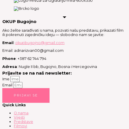
OKUP Bugojno
Ako želite sarađivati s nama, pozvati našu predstavu, prikazati film
ili pokrenuti zajedničku ideju — slobodno nam se javite:
Email
:
okupbugojno@gmail.com
Email: adnarizvan00@gmail.com
Phone
: +387 62 744 794
Adresa
: Nugle II bb, Bugojno, Bosna i Hercegovina
Prijavite se na naš newsletter:
Ime
Email
PRIJAVI SE
Quick Links
O nama
Vijesti
Predstave
Filmovi