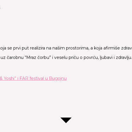
k
oja se prvi put realizira na našim prostorima, a koja afirmiše zdrav
z čarobnu “Mraz čorbu” i veselu priču o povrću, ljubavi i zdravlj
 Yoshi” i FAR festival u Bugojnu