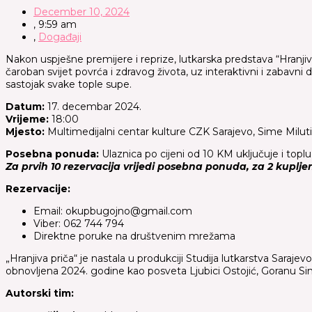
December 10, 2024
,
9:59 am
,
Događaji
Nakon uspješne premijere i reprize, lutkarska predstava “Hranjiv
čaroban svijet povrća i zdravog života, uz interaktivni i zabavni 
sastojak svake tople supe.
Datum:
17. decembar 2024.
Vrijeme:
18:00
Mjesto:
Multimedijalni centar kulture CZK Sarajevo, Sime Milutino
Posebna ponuda:
Ulaznica po cijeni od 10 KM uključuje i topl
Za prvih 10 rezervacija vrijedi posebna ponuda, za 2 kupljene
Rezervacije:
Email: okupbugojno@gmail.com
Viber: 062 744 794
Direktne poruke na društvenim mrežama
„Hranjiva priča“ je nastala u produkciji Studija lutkarstva Sar
obnovljena 2024. godine kao posveta Ljubici Ostojić, Goranu Si
Autorski tim: