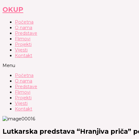
Skip
to
OKUP
content
Početna
O nama
Predstave
Flimovi
Projekti
Vijesti
Kontakt
Menu
Početna
O nama
Predstave
Flimovi
Projekti
Vijesti
Kontakt
Lutkarska predstava “Hranjiva priča” p