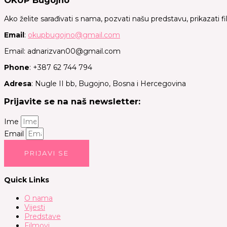
OKUP Bugojno
Ako želite sarađivati s nama, pozvati našu predstavu, prikazati f
Email
:
okupbugojno@gmail.com
Email: adnarizvan00@gmail.com
Phone
: +387 62 744 794
Adresa
: Nugle II bb, Bugojno, Bosna i Hercegovina
Prijavite se na naš newsletter:
Ime
Email
PRIJAVI SE
Quick Links
O nama
Vijesti
Predstave
Filmovi