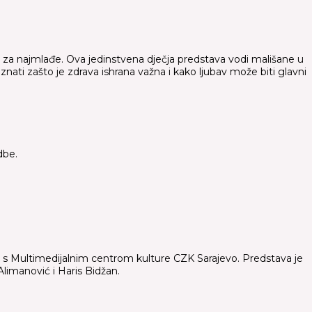
ju za najmlađe. Ova jedinstvena dječja predstava vodi mališane u
aznati zašto je zdrava ishrana važna i kako ljubav može biti glavni
dbe.
nji s Multimedijalnim centrom kulture CZK Sarajevo. Predstava je
limanović i Haris Bidžan.