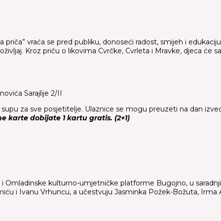
a priča” vraća se pred publiku, donoseći radost, smijeh i edukaci
doživljaj. Kroz priču o likovima Cvrčke, Cvrleta i Mravke, djeca će s
vića Sarajlije 2/II
u supu za sve posjetitelje. Ulaznice se mogu preuzeti na dan izve
 karte dobijate 1 kartu gratis. (2+1)
ajevo i Omladinske kulturno-umjetničke platforme Bugojno, u sarad
miću i Ivanu Vrhuncu, a učestvuju Jasminka Požek-Božuta, Irma A