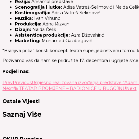
Režija:
Ansambl predstave
Scenografija i lutke:
Adisa Vatreš-Selimović i Naida Čeli
Kostimografija:
Adisa Vatreš-Selimović
Muzika:
Ivan Vrhunc
Produkcija:
Adna Rizvan
Dizajn:
Naida Čelik
Asistentica produkcije:
Azra Dževahirić
Marketing:
Muhamed Gazibegović
“Hranjiva priča” koristi koncept Teatra supe, jedinstvenu formu k
Pozivamo vas da nam se pridružite 17. decembra i ugrijete srce u
Podjeli nas:
Prev
Previous
Uspješno realizovana izvođenja predstave “Adam &
Next
🎭 TEATAR PROMJENE – RADIONICE U BUGOJNU
Next
Ostale Vijesti
Saznaj Više