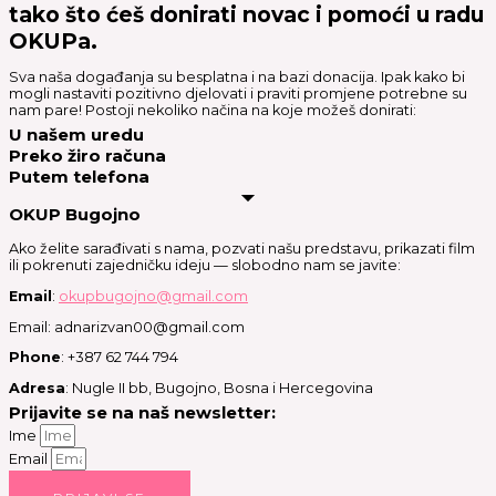
tako što ćeš donirati novac i pomoći u radu
OKUPa.
Sva naša događanja su besplatna i na bazi donacija. Ipak kako bi
mogli nastaviti pozitivno djelovati i praviti promjene potrebne su
nam pare! Postoji nekoliko načina na koje možeš donirati:
U našem uredu
Preko žiro računa
Putem telefona
OKUP Bugojno
Ako želite sarađivati s nama, pozvati našu predstavu, prikazati film
ili pokrenuti zajedničku ideju — slobodno nam se javite:
Email
:
okupbugojno@gmail.com
Email: adnarizvan00@gmail.com
Phone
: +387 62 744 794
Adresa
: Nugle II bb, Bugojno, Bosna i Hercegovina
Prijavite se na naš newsletter:
Ime
Email