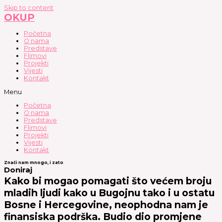
Skip to content
OKUP
Početna
O nama
Predstave
Flimovi
Projekti
Vijesti
Kontakt
Menu
Početna
O nama
Predstave
Flimovi
Projekti
Vijesti
Kontakt
Znači nam mnogo, i zato
Doniraj
Kako bi mogao pomagati što većem broju
mladih ljudi kako u Bugojnu tako i u ostatu
Bosne i Hercegovine, neophodna nam je
finansiska podrška. Budio dio promjene