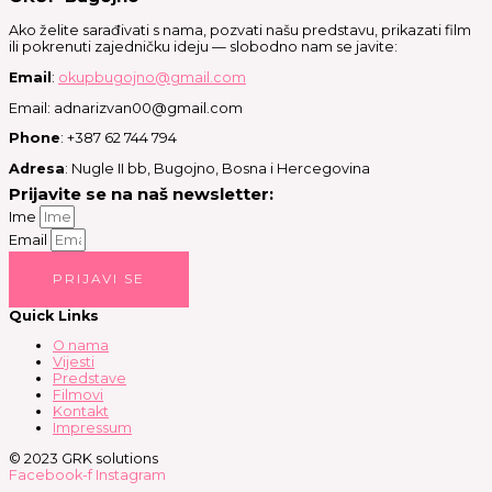
Ako želite sarađivati s nama, pozvati našu predstavu, prikazati film
ili pokrenuti zajedničku ideju — slobodno nam se javite:
Email
:
okupbugojno@gmail.com
Email: adnarizvan00@gmail.com
Phone
: +387 62 744 794
Adresa
: Nugle II bb, Bugojno, Bosna i Hercegovina
Prijavite se na naš newsletter:
Ime
Email
PRIJAVI SE
Quick Links
O nama
Vijesti
Predstave
Filmovi
Kontakt
Impressum
© 2023 GRK solutions
Facebook-f
Instagram