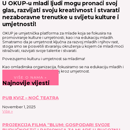
U OKUP-u mladi ljudi mogu pronaći svoj
glas, razvijati svoju kreativnost i stvarati
nezaboravne trenutke u svijetu kulture i
umjetnosti!
OKUP je umjetnička platforma za mlade koja se fokusira na
promoviranje kulture i umjetnosti, kao i na edukaciju mladih.
Smatramo da je umjetnost ključna za razvoj mladih i njihov rast,
stoga smo se posvetili stvaranju okruženja u kojem će mladi moći
istraživati, razvijati svoje talente i stvarati.
Povezujemo kulturu i umjetnost sa mladima!
Kao omladinska organizacija, fokusiramo se na edukaciju mladih i
stvaranje prilika za njihov razvoj kroz umjetnost.
VIŠE O NAMA »
Najnovije vijesti
PUB KVIZ – NOĆ TEATRA
November 1, 2025
Više »
PROJEKCIJA FILMA “BLUM: GOSPODARI SVOJE