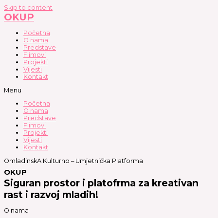
Skip to content
OKUP
Početna
O nama
Predstave
Flimovi
Projekti
Vijesti
Kontakt
Menu
Početna
O nama
Predstave
Flimovi
Projekti
Vijesti
Kontakt
OmladinskA Kulturno – Umjetnička Platforma
OKUP
Siguran prostor i platofrma za kreativan
rast i razvoj mladih!
O nama