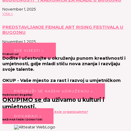
BUDUĆNOSTI” I RADIONICA ZA MLADE U BUGOJNU
November 1, 2025
Više »
PREDSTAVLJANJE FEMALE ART RISING FESTIVALA U
BUGOJNU
November 1, 2025
Više »
SVE VIJESTI »
Pridruži se!
Dođite i učestvujte u okruženju punom kreativnosti i
umjetnosti, gdje mladi stiču nova znanja i razvijaju
svoje talente.
OKUP - Vaše mjesto za rast i razvoj u umjetničkom
svijetu!
PRIDRUŽI SE NAŠEM UDRUŽENJU »
Nadolazeći događaji
OKUPIMO se
da uživamo u kulturi i
umjetnosti.
Prijavi se na neki od događaja koje organizujemo!
DOGAĐAJI »
NAŠI PARTNERI I DONATORI